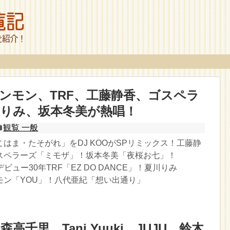
ァンモン、TRF、工藤静香、ゴスペラ
川りみ、坂本冬美が熱唱！
観覧 一般
はま・たそがれ」をDJ KOOがSPリミックス！工藤静
スペラーズ「ミモザ」！坂本冬美「夜桜お七」！
！デビュー30年TRF「EZ DO DANCE」！夏川りみ
モン「YOU」！八代亜紀「想い出通り」
森高千里、Tani Yuuki、JUJU、鈴木