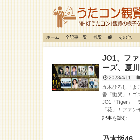
ホーム
全記事一覧
観覧 一般
その他
JO1、フ
ーズ、夏
2023/4/11
五木ひろし「よこ
香「慟哭」！ゴ
JO1「Tiger」
「花」！ファン
記事を読む
乃木坂46、