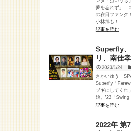
ンダ「狙いうち」
夢を忘れず」！
の在日ファンク
小林旭も！
記事を読む
Super
リ、南佳
2023/1/24
さかいゆう「SP
Superfly「
ブギにしてくれ
娘。’23「Swing
記事を読む
2022年 