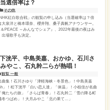
当選倍率は？
その他
3回NHK紅白歌合戦」の観覧の申し込み（当選確率は？倍
は大泉洋と橋本環奈、櫻井翔、桑子真帆アナウンサー。
E＆PEACE ～みんなでシェア』、2022年最後の夜はみ
、出場歌手も決定。
下洸平、中島美嘉、おかゆ、石川さ
月みやこ、石丸幹二らが熱唱！
観覧 一般
名曲集！石川さゆり「津軽海峡・冬景色」！中島美嘉
ish」！松下洸平「白い恋人達」「体温」！小椋佳が名曲
「俺たちの旅」「さらば青春」！石丸幹二「雪の降る町
越冬つばめ」！大月みやこ「北の果て…」