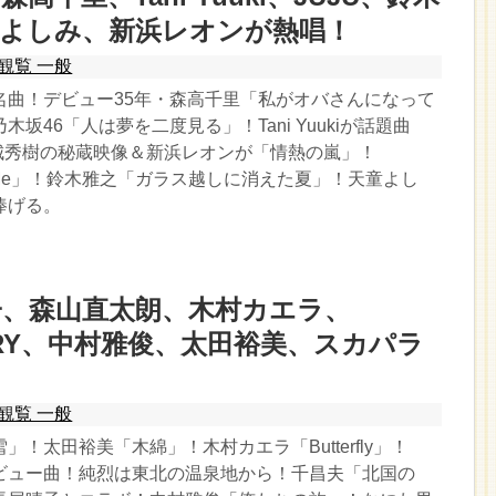
童よしみ、新浜レオンが熱唱！
観覧 一般
名曲！デビュー35年・森高千里「私がオバさんになって
坂46「人は夢を二度見る」！Tani Yuukiが話題曲
西城秀樹の秘蔵映像＆新浜レオンが「情熱の嵐」！
 On Me」！鈴木雅之「ガラス越しに消えた夏」！天童よし
捧げる。
子、森山直太朗、木村カエラ、
STRY、中村雅俊、太田裕美、スカパラ
観覧 一般
」！太田裕美「木綿」！木村カエラ「Butterfly」！
Yデビュー曲！純烈は東北の温泉地から！千昌夫「北国の