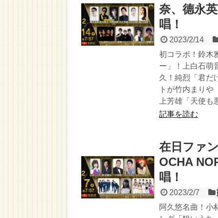
奈、德永
唱！
2023/2/14
初コラボ！鈴木
ー」！上白石萌音
久！純烈「君だ
トが竹内まりや「
上芳雄「天使も
記事を読む
在日ファ
OCHA 
唱！
2023/2/7
阿久悠名曲！小