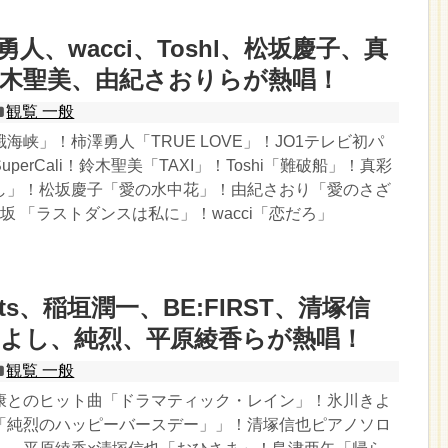
勇人、wacci、Toshl、松坂慶子、真
鈴木聖美、由紀さおりらが熱唱！
観覧 一般
海峡」！柿澤勇人「TRUE LOVE」！JO1テレビ初パ
perCali！鈴木聖美「TAXI」！Toshi「難破船」！真彩
し」！松坂慶子「愛の水中花」！由紀さおり「愛のさざ
坂 「ラストダンスは私に」！wacci「恋だろ」
Nuts、稲垣潤一、BE:FIRST、清塚信
きよし、純烈、平原綾香らが熱唱！
観覧 一般
康とのヒット曲「ドラマティック・レイン」！氷川きよ
「純烈のハッピーバースデー」」！清塚信也ピアノソロ