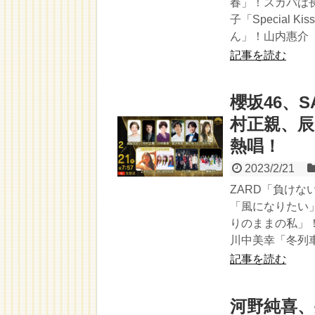
春」！スカパは
子「Special
ん」！山内惠介
記事を読む
櫻坂46、S
村正親、
熱唱！
2023/2/21
ZARD「負けな
「風になりたい
りのままの私」
川中美幸「冬列
記事を読む
河野純喜、