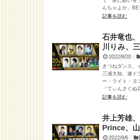
で「星に願いを
んちゃよか」BE:FI
記事を読む
石井竜也、
川りみ、
2022/9/20
きつねダンス、
三浦大知、連ド
ー・ライト・ヨ
「てぃんさぐぬ
記事を読む
井上芳雄、m
Princ
2022/9/6