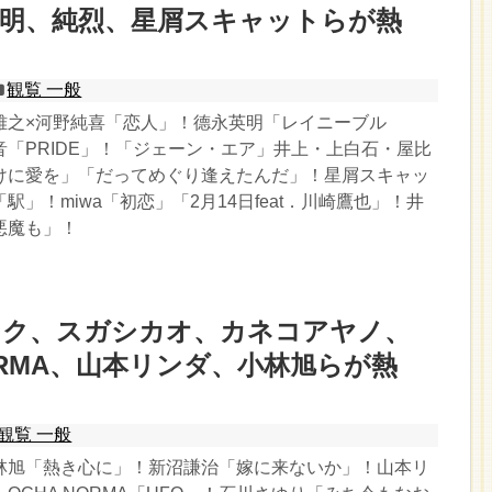
英明、純烈、星屑スキャットらが熱
観覧 一般
雅之×河野純喜「恋人」！德永英明「レイニーブル
「PRIDE」！「ジェーン・エア」井上・上白石・屋比
けに愛を」「だってめぐり逢えたんだ」！星屑スキャッ
駅」！miwa「初恋」「2月14日feat．川崎鷹也」！井
悪魔も」！
ンク、スガシカオ、カネコアヤノ、
NORMA、山本リンダ、小林旭らが熱
観覧 一般
林旭「熱き心に」！新沼謙治「嫁に来ないか」！山本リ