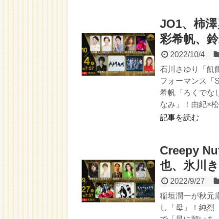
JO1、柿澤
彩希帆、
2022/10/4
石川さゆり「飢餓
フォーマンス「Su
希帆「ろくでな
なみ」！由紀×松
記事を読む
Creepy 
也、氷川
2022/9/27
稲垣潤一が秋元
し「母」！純烈