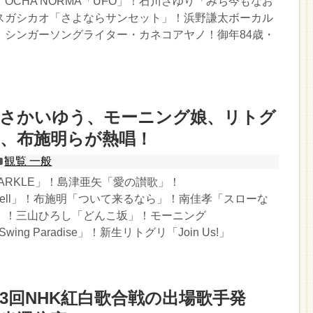
OCHA NORMA「UFO」！石川さゆり「みち今もなお
スガシカオ「さよならサンセット」！浜野謙太ボーカル
！シンガーソングライター・カネコアヤノ！御年84歳・
fly、さかいゆう、モーニング娘、リトグ
孝、布施明らが熱唱！
観覧 一般
ARKLE」！島津亜矢「愛の讃歌」！
Farewell」！布施明「ついて来るなら」！南佳孝「スローな
」！三山ひろし「どんこ坂」！モーニング
 Swing Paradise」！新生リトグリ「Join Us!」
第73回NHK紅白歌合戦の出場歌手発