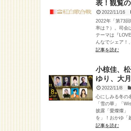
表！観覧の
2022/11/16
2022年「第7
率は？）。司会
テーマは『LOV
んなでシェア！
記事を読む
小椋佳、松
ゆり、大
2022/11/8
心にしみる冬の
「雪の華」「W
披露「愛燦燦」
を」！おかゆ「
記事を読む