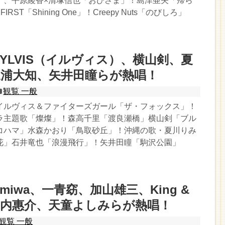
」、平原綾香×清塚信也「おひさま」！島津亜矢「帰ら
RST「Shining One」！Creepy Nuts「のびしろ」
YLVIS（イルヴィス）、横山剣、夏
三浦大知、矢井田瞳らが熱唱！
観覧 一般
イルヴィス＆ファイターズガール「ザ・フォックス」！
ラ主題歌「燦燦」！森高千里「渡良瀬橋」横山剣「ブル
コハマ」水森かおり「鳥取砂丘」！沖縄の歌・夏川りみ
花」石井竜也「浪漫飛行」！矢井田瞳「駒沢公園」
iwa、一青窈、加山雄三、King &
e、山内惠介、天童よしみらが熱唱！
観覧 一般