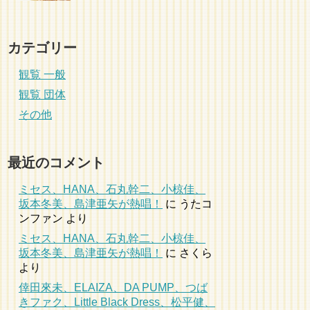
カテゴリー
観覧 一般
観覧 団体
その他
最近のコメント
ミセス、HANA、石丸幹二、小椋佳、
坂本冬美、島津亜矢が熱唱！
に
うたコ
ンファン
より
ミセス、HANA、石丸幹二、小椋佳、
坂本冬美、島津亜矢が熱唱！
に
さくら
より
倖田來未、ELAIZA、DA PUMP、つば
きファク、Little Black Dress、松平健、