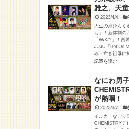
雅之、天
2023/4/4
人生の扉ひらく
も」！新体制の乃木
「W/X/Y」！
JUJU「Bet
み・亡き祖母に
記事を読む
なにわ男
CHEMI
が熱唱！
2023/3/7
イルカ「なごり雪
CHEMISTR