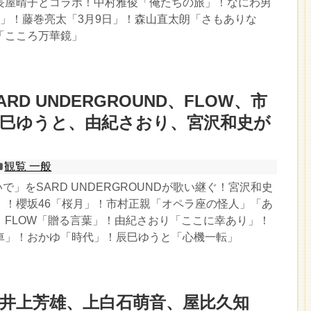
長屋晴子とコラボ！中村雅俊「俺たちの旅」！なにわ男
 Kiss」！藤巻亮太「3月9日」！森山直太朗「さもありな
「こころ万華鏡」
ARD UNDERGROUND、FLOW、市
辰巳ゆうと、由紀さおり、宮沢和史が
観覧 一般
いで」をSARD UNDERGROUNDが歌い継ぐ！宮沢和史
」！櫻坂46「桜月」！市村正親「オペラ座の怪人」「あ
！FLOW「贈る言葉」！由紀さおり「ここに幸あり」！
車」！おかゆ「時代」！辰巳ゆうと「心機一転」
井上芳雄、上白石萌音、屋比久知