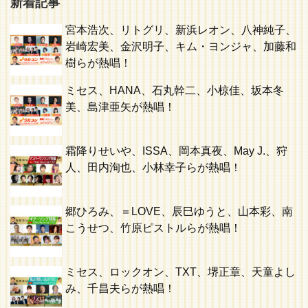
新着記事
宮本浩次、リトグリ、新浜レオン、八神純子、
岩崎宏美、金沢明子、キム・ヨンジャ、加藤和
樹らが熱唱！
ミセス、HANA、石丸幹二、小椋佳、坂本冬
美、島津亜矢が熱唱！
霜降りせいや、ISSA、岡本真夜、May J.、狩
人、田内洵也、小林幸子らが熱唱！
郷ひろみ、＝LOVE、辰巳ゆうと、山本彩、南
こうせつ、竹原ピストルらが熱唱！
ミセス、ロックオン、TXT、堺正章、天童よし
み、千昌夫らが熱唱！