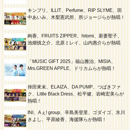
キンプリ、ILLIT、Perfume、RIP SLYME、田
中あいみ、木梨憲武所、所ジョージらが熱唱！
絢香、FRUITS ZIPPER、hitomi、新妻聖子、
池畑慎之介、北原ミレイ、山内惠介らが熱唱
「MUSIC GIFT 2025」福山雅治、MISIA、
Mrs.GREEN APPLE、ドリカムらが熱唱！
倖田來未、ELAIZA、DA PUMP、つばきファ
ク、Little Black Dress、松平健、岩崎宏美らが
熱唱！
INI、Aぇ! group、辛島美登里、ゴダイゴ、氷川
きよし、平原綾香、海援隊らが熱唱！