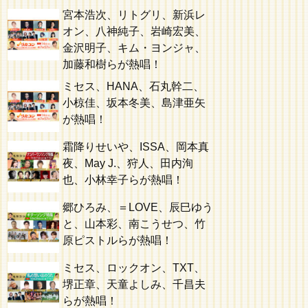
宮本浩次、リトグリ、新浜レ
オン、八神純子、岩崎宏美、
金沢明子、キム・ヨンジャ、
加藤和樹らが熱唱！
ミセス、HANA、石丸幹二、
小椋佳、坂本冬美、島津亜矢
が熱唱！
霜降りせいや、ISSA、岡本真
夜、May J.、狩人、田内洵
也、小林幸子らが熱唱！
郷ひろみ、＝LOVE、辰巳ゆう
と、山本彩、南こうせつ、竹
原ピストルらが熱唱！
ミセス、ロックオン、TXT、
堺正章、天童よしみ、千昌夫
らが熱唱！