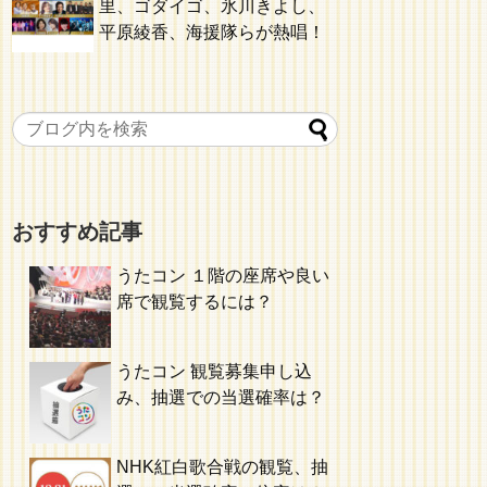
里、ゴダイゴ、氷川きよし、
平原綾香、海援隊らが熱唱！
おすすめ記事
うたコン １階の座席や良い
席で観覧するには？
うたコン 観覧募集申し込
み、抽選での当選確率は？
NHK紅白歌合戦の観覧、抽