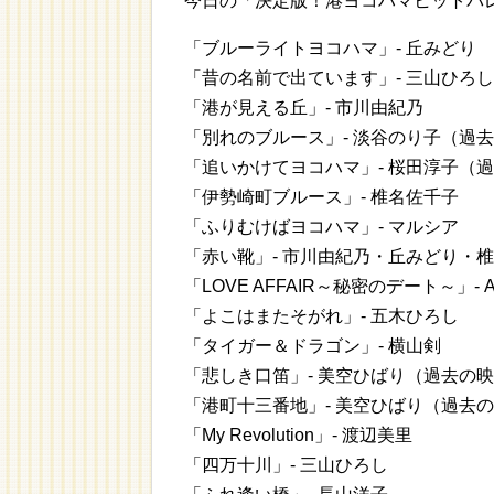
今日の「決定版！港ヨコハマヒットパ
「ブルーライトヨコハマ」- 丘みどり
「昔の名前で出ています」- 三山ひろし
「港が見える丘」- 市川由紀乃
「別れのブルース」- 淡谷のり子（過
「追いかけてヨコハマ」- 桜田淳子（
「伊勢崎町ブルース」- 椎名佐千子
「ふりむけばヨコハマ」- マルシア
「赤い靴」- 市川由紀乃・丘みどり・
「LOVE AFFAIR～秘密のデート～」- 
「よこはまたそがれ」- 五木ひろし
「タイガー＆ドラゴン」- 横山剣
「悲しき口笛」- 美空ひばり（過去の
「港町十三番地」- 美空ひばり（過去
「My Revolution」- 渡辺美里
「四万十川」- 三山ひろし