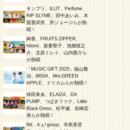
キンプリ、ILLIT、Perfume、
RIP SLYME、田中あいみ、木
梨憲武所、所ジョージらが熱
唱！
絢香、FRUITS ZIPPER、
hitomi、新妻聖子、池畑慎之
介、北原ミレイ、山内惠介ら
が熱唱
「MUSIC GIFT 2025」福山雅
治、MISIA、Mrs.GREEN
APPLE、ドリカムらが熱唱！
倖田來未、ELAIZA、DA
PUMP、つばきファク、Little
Black Dress、松平健、岩崎宏
美らが熱唱！
INI、Aぇ! group、辛島美登