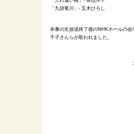
「ふれ逢い橋」- 長山洋子
「九頭竜川」- 五木ひろし
本番の生放送終了後のNHKホールの
千子さんらが歌われました。