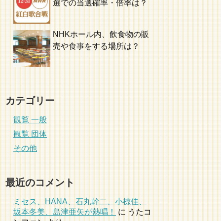
選での当選確率・倍率は？
NHKホール内、飲食物の販
売や食事をする場所は？
カテゴリー
観覧 一般
観覧 団体
その他
最近のコメント
ミセス、HANA、石丸幹二、小椋佳、
坂本冬美、島津亜矢が熱唱！
に
うたコ