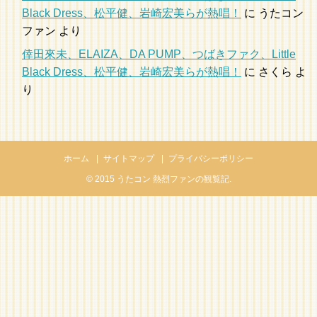
Black Dress、松平健、岩崎宏美らが熱唱！
に
うたコン
ファン
より
倖田來未、ELAIZA、DA PUMP、つばきファク、Little
Black Dress、松平健、岩崎宏美らが熱唱！
に
さくら
よ
り
ホーム
サイトマップ
プライバシーポリシー
© 2015
うたコン 熱烈ファンの観覧記
.