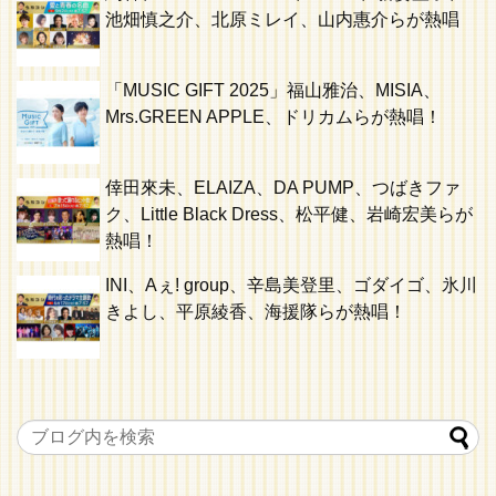
池畑慎之介、北原ミレイ、山内惠介らが熱唱
「MUSIC GIFT 2025」福山雅治、MISIA、
Mrs.GREEN APPLE、ドリカムらが熱唱！
倖田來未、ELAIZA、DA PUMP、つばきファ
ク、Little Black Dress、松平健、岩崎宏美らが
熱唱！
INI、Aぇ! group、辛島美登里、ゴダイゴ、氷川
きよし、平原綾香、海援隊らが熱唱！