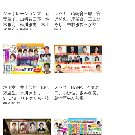
ジェネレーションズ、新
ＪＯ１、山崎育三郎、宮
妻聖子、山崎育三郎、鈴
沢和史、岸谷香、三山ひ
木雅之、秋川雅史、木山
ろし、中村雅俊らが熱
裕策らが熱唱！
唱！
堺正章、井上芳雄、田代
ミセス、HANA、石丸幹
万里生、氷川きよし、
二、小椋佳、坂本冬美、
STU48、リトグリらが名
島津亜矢が熱唱！
曲を熱唱！