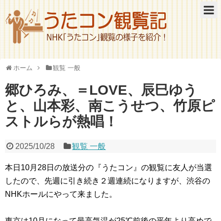
ホーム
観覧 一般
郷ひろみ、＝LOVE、辰巳ゆう
と、山本彩、南こうせつ、竹原ピ
ストルらが熱唱！
2025/10/28
観覧 一般
本日10月28日の放送分の『うたコン』の観覧に友人が当選
したので、先週に引き続き２週連続になりますが、渋谷の
NHKホールにやって来ました。
東京は10月になって最高気温が25℃前後の平年より高めで