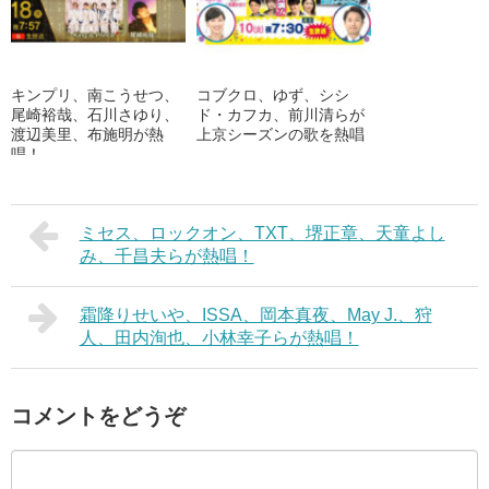
キンプリ、南こうせつ、
コブクロ、ゆず、シシ
尾崎裕哉、石川さゆり、
ド・カフカ、前川清らが
渡辺美里、布施明が熱
上京シーズンの歌を熱唱
唱！
ミセス、ロックオン、TXT、堺正章、天童よし
み、千昌夫らが熱唱！
霜降りせいや、ISSA、岡本真夜、May J.、狩
人、田内洵也、小林幸子らが熱唱！
コメントをどうぞ