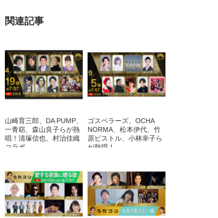
関連記事
山崎育三郎、DA PUMP、
ゴスペラーズ、OCHA
一青窈、森山良子らが熱
NORMA、松本伊代、竹
唱！清塚信也、村治佳織
原ピストル、小林幸子ら
コラボ
が熱唱！