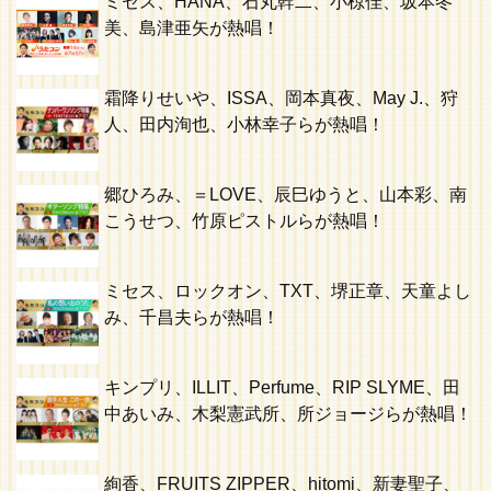
ミセス、HANA、石丸幹二、小椋佳、坂本冬
美、島津亜矢が熱唱！
霜降りせいや、ISSA、岡本真夜、May J.、狩
人、田内洵也、小林幸子らが熱唱！
郷ひろみ、＝LOVE、辰巳ゆうと、山本彩、南
こうせつ、竹原ピストルらが熱唱！
ミセス、ロックオン、TXT、堺正章、天童よし
み、千昌夫らが熱唱！
キンプリ、ILLIT、Perfume、RIP SLYME、田
中あいみ、木梨憲武所、所ジョージらが熱唱！
絢香、FRUITS ZIPPER、hitomi、新妻聖子、