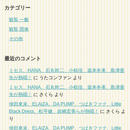
カテゴリー
観覧 一般
観覧 団体
その他
最近のコメント
ミセス、HANA、石丸幹二、小椋佳、坂本冬美、島津亜
矢が熱唱！
に
うたコンファン
より
ミセス、HANA、石丸幹二、小椋佳、坂本冬美、島津亜
矢が熱唱！
に
さくら
より
倖田來未、ELAIZA、DA PUMP、つばきファク、Little
Black Dress、松平健、岩崎宏美らが熱唱！
に
さくら
よ
り
倖田來未、ELAIZA、DA PUMP、つばきファク、Little