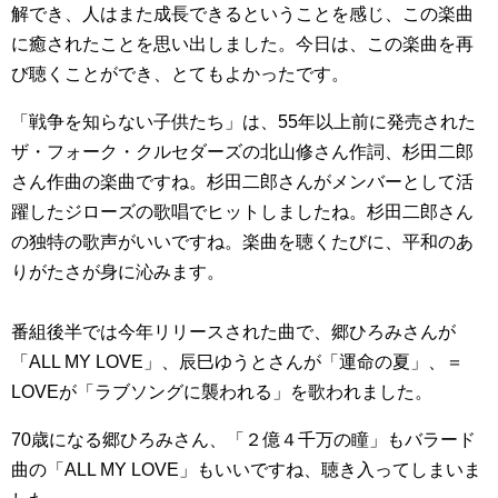
解でき、人はまた成長できるということを感じ、この楽曲
に癒されたことを思い出しました。今日は、この楽曲を再
び聴くことができ、とてもよかったです。
「戦争を知らない子供たち」は、55年以上前に発売された
ザ・フォーク・クルセダーズの北山修さん作詞、杉田二郎
さん作曲の楽曲ですね。杉田二郎さんがメンバーとして活
躍したジローズの歌唱でヒットしましたね。杉田二郎さん
の独特の歌声がいいですね。楽曲を聴くたびに、平和のあ
りがたさが身に沁みます。
番組後半では今年リリースされた曲で、郷ひろみさんが
「ALL MY LOVE」、辰巳ゆうとさんが「運命の夏」、＝
LOVEが「ラブソングに襲われる」を歌われました。
70歳になる郷ひろみさん、「２億４千万の瞳」もバラード
曲の「ALL MY LOVE」もいいですね、聴き入ってしまいま